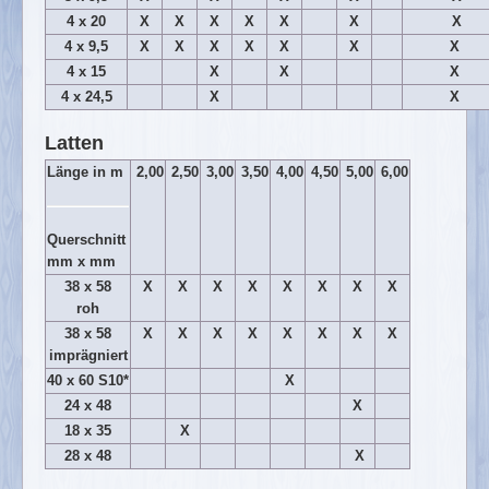
Holz
4 x 20
X
X
X
X
X
X
X
Nadelschnittholz
4 x 9,5
X
X
X
X
X
X
X
4 x 15
X
X
X
Bohlen und Latten
4 x 24,5
X
X
Konstruktionsvollholz
Latten
Brettschichtholz/ Leimbinder
Länge in m
2,00
2,50
3,00
3,50
4,00
4,50
5,00
6,00
Gartenbau- und Konstruktionsholz
Terrassendielen
Querschnitt
Bedachung
mm x mm
38 x 58
X
X
X
X
X
X
X
X
Stahltrapezbleche
roh
Wellplatten aus PVC
38 x 58
X
X
X
X
X
X
X
X
imprägniert
Polycarbonat Profilplatten
40 x 60 S10*
X
Lichtwellplatten aus Acryl
24 x 48
X
18 x 35
X
Innenausbau
28 x 48
X
Gipsplatten