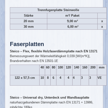
Trennfugenplatte Steinwolle
Stärke
m²/ Paket
20 mm
9,00 m²
x
30 mm
6,00 m²
x
Faserplatten
Steico – Flex, flexible Holzfaserdämmplatte nach EN 13171
Bemessungswert der Wärmeleitfähigkeit 0,039 [W/(m*K)],
Brandverhalten nach EN 13501-1E
40
60
80
100
120
140
160
200
mm
122 x 57,5 cm
10
8
6
4
4
4
3
3
VE
Steico – Universal dry, Unterdeck und Wandbauplatte
naturharzgebundenen Dämmplatte nach EN 13171 + 13986,
rohdichte 180kg