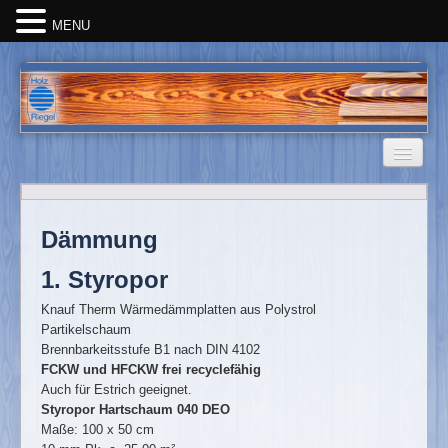
MENU
WIR SIND HOLZ
Dämmung
Startseite
1. Styropor
Wir über uns
Knauf Therm Wärmedämmplatten aus Polystrol
Holz-Infos
Partikelschaum
Produkthefte
Brennbarkeitsstufe B1 nach DIN 4102
FCKW und HFCKW frei recyclefähig
Kontakt
Auch für Estrich geeignet.
SORTIMENT
Styropor Hartschaum 040 DEO
Maße: 100 x 50 cm