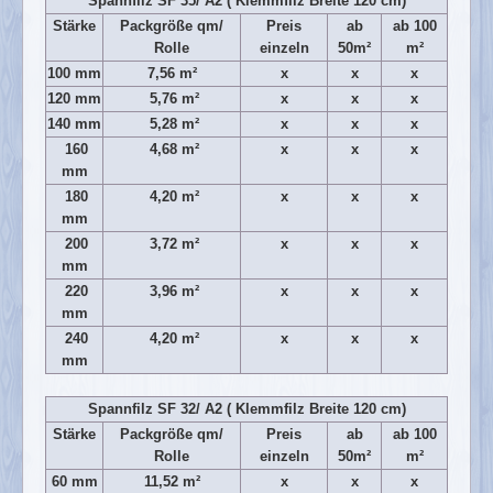
Spannfilz SF 35/ A2 ( Klemmfilz Breite 120 cm)
Fermacellplatten
Stärke
Packgröße qm/
Preis
ab
ab 100
Rolle
einzeln
50m²
m²
Dämmung
100 mm
7,56 m²
x
x
x
Metallprofile
120 mm
5,76 m²
x
x
x
Plattenware
140 mm
5,28 m²
x
x
x
160
4,68 m²
x
x
x
Gartenhäuser
mm
Carports
180
4,20 m²
x
x
x
mm
Vorgartenzäune
200
3,72 m²
x
x
x
Doppelstabmatten
mm
220
3,96 m²
x
x
x
Hohlkammerplatten + Zubehör
mm
Sichtschutzzäune
240
4,20 m²
x
x
x
mm
Betondeckel und Kanalrohre
SERVICE
Spannfilz SF 32/ A2 ( Klemmfilz Breite 120 cm)
Stärke
Packgröße qm/
Preis
ab
ab 100
Anfahrt
Rolle
einzeln
50m²
m²
Datenschutz
60 mm
11,52 m²
x
x
x