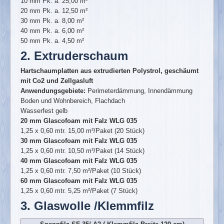
10 mm Pk. a. 25,00 m²
Holz
20 mm Pk. a. 12,50 m²
Nadelschnittholz
30 mm Pk. a. 8,00 m²
40 mm Pk. a. 6,00 m²
Bohlen und Latten
50 mm Pk. a. 4,50 m²
Konstruktionsvollholz
2. Extruderschaum
Brettschichtholz/ Leimbinder
Hartschaumplatten aus extrudierten Polystrol, geschäumt
mit Co2 und Zellgasluft
Gartenbau- und Konstruktionsholz
Anwendungsgebiete:
Perimeterdämmung, Innendämmung
Terrassendielen
Boden und Wohnbereich, Flachdach
Wasserfest gelb
Bedachung
20 mm Glascofoam mit Falz WLG 035
1,25 x 0,60 mtr. 15,00 m²/Paket (20 Stück)
Stahltrapezbleche
30 mm Glascofoam mit Falz WLG 035
Wellplatten aus PVC
1,25 x 0,60 mtr. 10,50 m²/Paket (14 Stück)
40 mm Glascofoam mit Falz WLG 035
Polycarbonat Profilplatten
1,25 x 0,60 mtr. 7,50 m²/Paket (10 Stück)
60 mm Glascofoam mit Falz WLG 035
Lichtwellplatten aus Acryl
1,25 x 0,60 mtr. 5,25 m²/Paket (7 Stück)
Innenausbau
3. Glaswolle /Klemmfilz
Gipsplatten