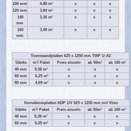
100 mm
4,80 m²
x
x
x
Impressum
120 mm
3,84 m²
x
x
x
140
3,36 m²
x
x
x
mm
160
3,00 m²
x
x
x
mm
Trennwandplatten 625 x 1250 mm TWP 1/ A2
Stärke
m²/ Paket
Preis einzeln
ab 50m²
ab 100 m²
40 mm
9,38 m²
x
x
x
60 mm
6,25 m²
x
x
x
80 mm
4,69 m²
x
x
x
Kerndämmplatten KDP 1/V 625 x 1250 mm mit Vlies
Stärke
m²/ Paket
Preis einzeln
ab 50m²
ab 100 m²
40 mm
9,38 m²
x
x
x
60 mm
6,25 m²
x
x
x