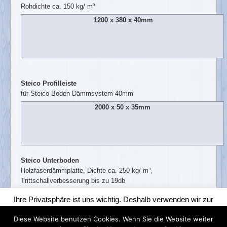
Rohdichte ca. 150 kg/ m³
1200 x 380 x 40mm
Steico Profilleiste
für Steico Boden Dämmsystem 40mm
2000 x 50 x 35mm
Steico Unterboden
Holzfaserdämmplatte, Dichte ca. 250 kg/ m³,
Trittschallverbesserung bis zu 19db
4
mm
Ihre Privatsphäre ist uns wichtig. Deshalb verwenden wir zur
optimalen Gestaltung unserer Webseite für Funktionalitäten wie
79 x 59 cm
15
VE
Diese Website benutzen Cookies. Wenn Sie die Website weiter
Analysen, Retargeting und Tracking Cookies. Diese sammeln