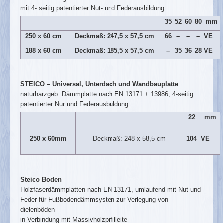
mit 4- seitig patentierter Nut- und Federausbildung
35
52
60
80
mm
250 x 60 cm
Deckmaß: 247,5 x 57,5 cm
66
–
–
–
VE
188 x 60 cm
Deckmaß: 185,5 x 57,5 cm
–
35
36
28
VE
STEICO – Universal, Unterdach und Wandbauplatte
naturharzgeb. Dämmplatte nach EN 13171 + 13986, 4-seitig
patentierter Nur und Federausbuldung
22
mm
250 x 60mm
Deckmaß: 248 x 58,5 cm
104
VE
Steico Boden
Holzfaserdämmplatten nach EN 13171, umlaufend mit Nut und
Feder für Fußbodendämmsysten zur Verlegung von
dielenböden
in Verbindung mit Massivholzprfilleite