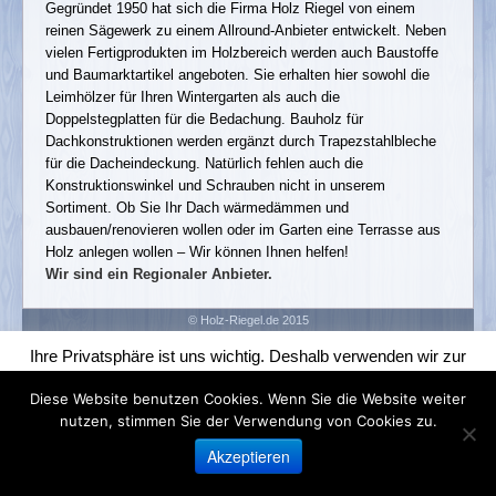
Holz
Gegründet 1950 hat sich die Firma Holz Riegel von einem
reinen Sägewerk zu einem Allround-Anbieter entwickelt. Neben
Nadelschnittholz
vielen Fertigprodukten im Holzbereich werden auch Baustoffe
und Baumarktartikel angeboten. Sie erhalten hier sowohl die
Bohlen und Latten
Leimhölzer für Ihren Wintergarten als auch die
Konstruktionsvollholz
Doppelstegplatten für die Bedachung. Bauholz für
Dachkonstruktionen werden ergänzt durch Trapezstahlbleche
Brettschichtholz/ Leimbinder
für die Dacheindeckung. Natürlich fehlen auch die
Gartenbau- und Konstruktionsholz
Konstruktionswinkel und Schrauben nicht in unserem
Sortiment. Ob Sie Ihr Dach wärmedämmen und
Terrassendielen
ausbauen/renovieren wollen oder im Garten eine Terrasse aus
Holz anlegen wollen – Wir können Ihnen helfen!
Bedachung
Wir sind ein Regionaler Anbieter.
Stahltrapezbleche
© Holz-Riegel.de 2015
Wellplatten aus PVC
Ihre Privatsphäre ist uns wichtig. Deshalb verwenden wir zur
Polycarbonat Profilplatten
optimalen Gestaltung unserer Webseite für Funktionalitäten wie
Diese Website benutzen Cookies. Wenn Sie die Website weiter
Lichtwellplatten aus Acryl
Analysen, Retargeting und Tracking Cookies. Diese sammeln
nutzen, stimmen Sie der Verwendung von Cookies zu.
Informationen um die Angebote unserer Webseite zu verbessern.
Innenausbau
Akzeptieren
Cookie settings
OK
Gipsplatten