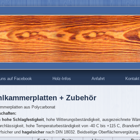
 uns auf Facebook
Holz-Infos
Anfahrt
Kontakt
lkammerplatten + Zubehör
mmerplatten aus Polycarbonat
chaften:
m
hohe Schlagfestigkeit
, hohe Witterungsbeständigkeit, ausgezeichnete Wär
urchlässigkeit, hohe Temperaturbeständigkeit von -40 C bis +115 C,
Brandverh
rfsicher und
hagelsicher
nach DIN 18032. Beidseitige Oberflächenvergütung.