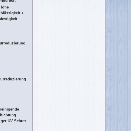
nderheit
Hohe
hlässigkeit +
festigkeit
urreduzierung
urreduzierung
reinigende
hichtung
iger UV Schutz