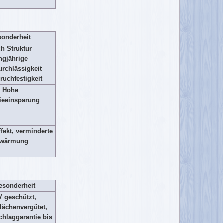
onderheit
ch Struktur
ngjährige
urchlässigkeit
ruchfestigkeit
Hohe
ieeinsparung
fekt, verminderte
rwärmung
esonderheit
V geschützt,
lächenvergütet,
chlaggarantie bis