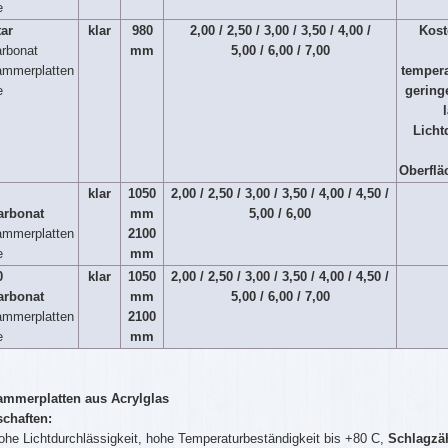
e
tar
klar
980
2,00 / 2,50 / 3,00 / 3,50 / 4,00 /
Kost
rbonat
mm
5,00 / 6,00 / 7,00
ammerplatten
tempera
e
gering
Licht
Oberflä
klar
1050
2,00 / 2,50 / 3,00 / 3,50 / 4,00 / 4,50 /
arbonat
mm
5,00 / 6,00
ammerplatten
2100
e
mm
0
klar
1050
2,00 / 2,50 / 3,00 / 3,50 / 4,00 / 4,50 /
arbonat
mm
5,00 / 6,00 / 7,00
ammerplatten
2100
e
mm
ammerplatten aus Acrylglas
chaften:
ohe Lichtdurchlässigkeit, hohe Temperaturbeständigkeit bis +80 C,
Schlagzä