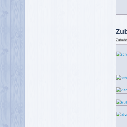
Zub
Zubehö