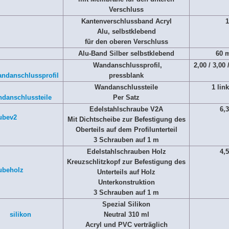
Verschluss
Kantenverschlussband Acryl
1
Alu, selbstklebend
für den oberen Verschluss
Alu-Band Silber selbstklebend
60 
Wandanschlussprofil,
2,00 / 3,00 
pressblank
Wandanschlussteile
1 link
Per Satz
Edelstahlschraube V2A
6,3
Mit Dichtscheibe zur Befestigung des
Oberteils auf dem Profilunterteil
3 Schrauben auf 1 m
Edelstahlschrauben Holz
4,5
Kreuzschlitzkopf zur Befestigung des
Unterteils auf Holz
Unterkonstruktion
3 Schrauben auf 1 m
Spezial Silikon
Neutral 310 ml
Acryl und PVC verträglich