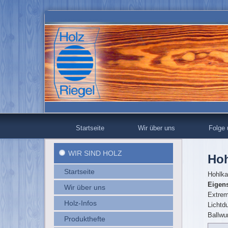
Startseite
Wir über uns
Folge
WIR SIND HOLZ
Hoh
Startseite
Hohlka
Eigens
Wir über uns
Extre
Holz-Infos
Lichtd
Ballwu
Produkthefte