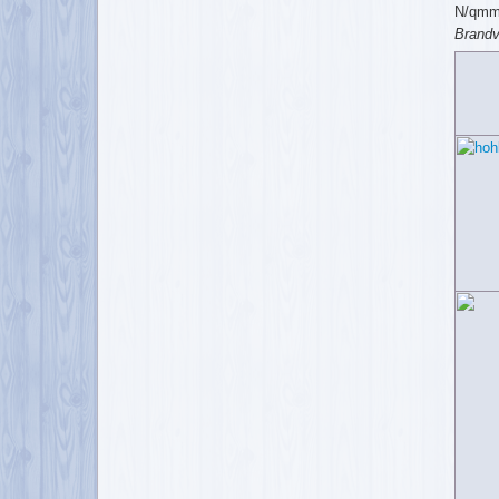
N/qmm 
Brandv