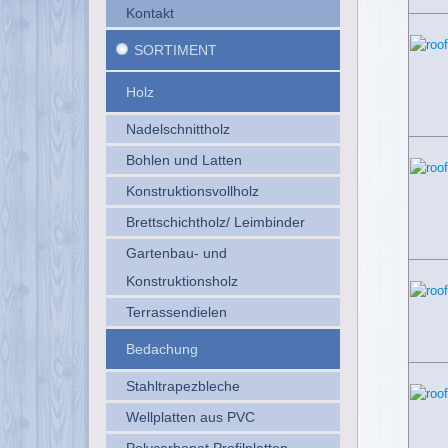
Kontakt
SORTIMENT
Holz
Nadelschnittholz
Bohlen und Latten
Konstruktionsvollholz
Brettschichtholz/ Leimbinder
Gartenbau- und
Konstruktionsholz
Terrassendielen
Bedachung
Stahltrapezbleche
Wellplatten aus PVC
Polycarbonat Profilplatten