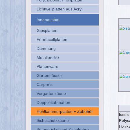
Lichtwellplatten aus Acryl
Innenausbau
Gipsplatten
Fermacellplatten
Dämmung
Metallprofile
Plattenware
Gartenhäuser
Carports
Vorgartenzäune
Doppelstabmatten
Hohlkammerplatten + Zubehör
basis
Sichtschutzzäune
Polyc
Hohlk
Betondeckel und Kanalrohre