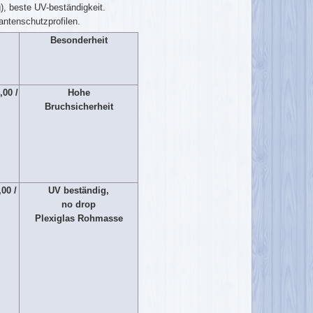
, beste UV-beständigkeit.
ntenschutzprofilen.
Besonderheit
,00 /
Hohe
Bruchsicherheit
,00 /
UV beständig,
no drop
Plexiglas Rohmasse