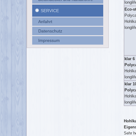
longlif
Eco-s
SERVICE
Polyca
Anfahrt
Hohlk
longlif
Datenschutz
Impressum
klar 6
Polyc
Hohlk
longlif
klar 1
Polyc
Hohlk
longlif
Hohlk
Eigens
Sehr h