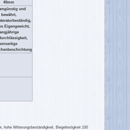
40mm
engünstig und
bewährt,
teraturbeständig,
es Eigengewicht,
langjährige
durchlässigkeit,
einseitige
chenbeschichtung
h
, hohe Witterungsbeständigkeit, Biegefestigkeit 100