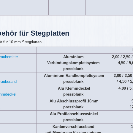
ehör für Stegplatten
r für 16 mm Stegplatten
Aluminium
2,00 / 2,50 /
Verbindungskomplettsystem
4,50 / 5,
pressblank
Aluminium Randkomplettsystem
2,00 / 2,50 
pressblank
/ 4,50 / 5
Alu Klemmdeckel
4,00 / 5,
pressblank
Alu Abschlussprofil 16mm
9
pressblank
1
Alu Profilabschlusswinkel
pressblank
Kantenverschlussband
1
mit Membrane für den unteren